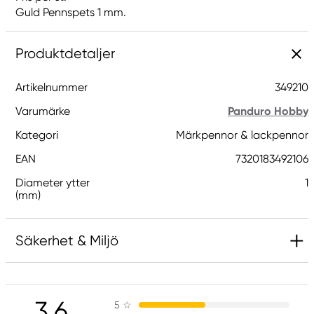
Guld Pennspets 1 mm.
Produktdetaljer
Artikelnummer
349210
Varumärke
Panduro Hobby
Kategori
Märkpennor & lackpennor
EAN
7320183492106
Diameter ytter
1
(mm)
Säkerhet & Miljö
Ansvarig EU
3.6
5
☆
Panduro Hobby