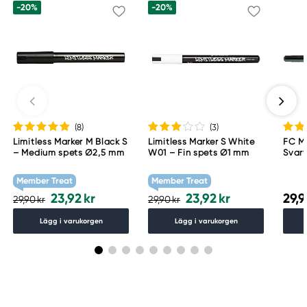
-20%
-20%
(8
)
(3
)
Limitless Marker M Black S
Limitless Marker S White
FC Mu
– Medium spets Ø2,5 mm
W01 – Fin spets Ø1 mm
Svart
Member Treat
Member Treat
23,92 kr
23,92 kr
29,9
29,90 kr
29,90 kr
Lägg i varukorgen
Lägg i varukorgen