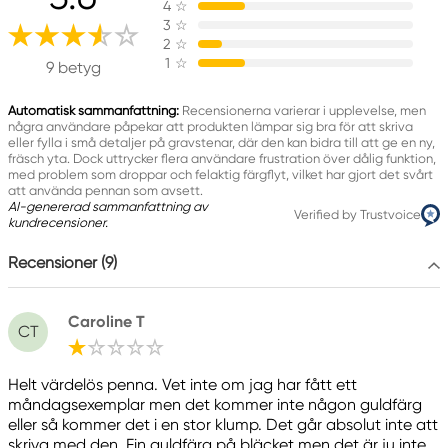
4
☆
Panduro
3
☆
205 14 Malmö, Sweden
2
☆
1
☆
www.panduro.com
9 betyg
+46 (04) 22 30 70
Automatisk sammanfattning:
Recensionerna varierar i upplevelse, men
några användare påpekar att produkten lämpar sig bra för att skriva
eller fylla i små detaljer på gravstenar, där den kan bidra till att ge en ny,
fräsch yta. Dock uttrycker flera användare frustration över dålig funktion,
med problem som droppar och felaktig färgflyt, vilket har gjort det svårt
att använda pennan som avsett.
AI-genererad sammanfattning av
Verified by Trustvoice
kundrecensioner.
Recensioner (9)
Caroline T
CT
Helt värdelös penna. Vet inte om jag har fått ett
måndagsexemplar men det kommer inte någon guldfärg
eller så kommer det i en stor klump. Det går absolut inte att
skriva med den. Fin guldfärg på bläcket men det är ju inte