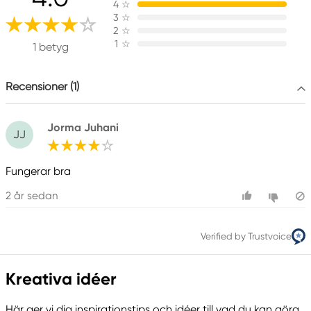
4
☆
Panduro
3
☆
205 14 Malmö, Sweden
2
☆
1
☆
www.panduro.com
1 betyg
+46 (04) 22 30 70
Recensioner (1)
Jorma Juhani
JJ
Fungerar bra
2 år sedan
Verified by Trustvoice
Kreativa idéer
Här ger vi dig inspirationstips och idéer till vad du kan göra