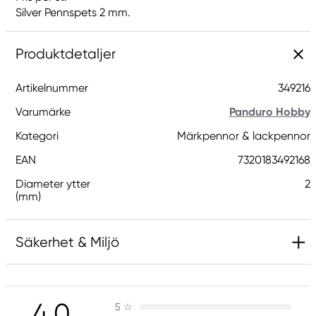
Silver Pennspets 2 mm.
Produktdetaljer
Artikelnummer
349216
Varumärke
Panduro Hobby
Kategori
Märkpennor & lackpennor
EAN
7320183492168
Diameter ytter
2
(mm)
Säkerhet & Miljö
Ansvarig EU
4.0
5
☆
Panduro Hobby