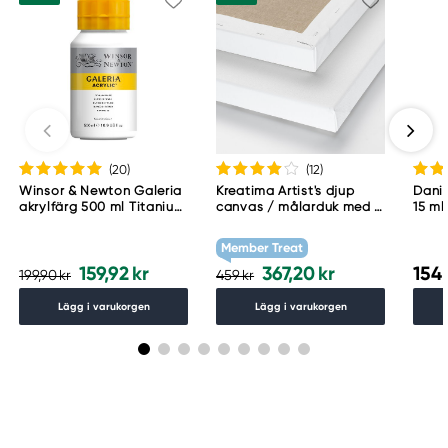
(20
)
(12
)
Winsor & Newton Galeria
Kreatima Artist's djup
Danie
akrylfärg 500 ml Titanium
canvas / målarduk med 4
15 ml
White 644
cm djup – 60×80 cm, 300
g/m²
Member Treat
159,92 kr
367,20 kr
154,
199,90 kr
459 kr
Lägg i varukorgen
Lägg i varukorgen