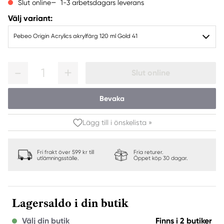
1-3 arbetsdagars leverans
Slut online
Välj variant:
Pebeo Origin Acrylics akrylfärg 120 ml Gold 41
1
Slut online
Bevaka
Lägg till i önskelista »
Fri frakt över 599 kr till
Fria returer.
utlämningsställe.
Öppet köp 30 dagar.
Lagersaldo i din butik
Välj din butik
Finns i 2 butiker