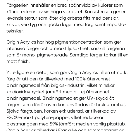
Färgserien innehåller en bred spännvidd av kulörer som
kännetecknas av sin höga viskositet. Konsistensen ger en
levande textur som låter dig arbeta fritt med penslar,
knivar, verktyg och tjocka lager med färg samt impasto-
tekniker.
Origin Acrylics har hög pigmentkoncentration som ger
intensiva färger och utmärkt ljusäkthet, särskilt färgerna
som är mono-pigmenterade. Samtliga färger torkar till en
matt finish.
Ytterligare en detalj som gör Origin Acrylics till en utmärkt
färg är att den är tillverkad med 100% återvunnet
bindningsmedel från bilglas-industrin, vilket minskar
koldioxidavtrycket jämfört med ett ej återvunnet
bindningsmedel. Bindningsmedlet ger UV-skydd åt
färgen som därför även kan användas för bruk utomhus.
Själva färgtuben, korken exkluderad, är tillverkad av
FSC®-märkt polyten-papper, vilket reducerar
plastmängden med 59% jämfört med en vanlig plasttub.
Origin Acrylics tillverkas i Frankrike och sammantaget är