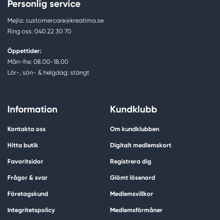
Personlig service
Mejla: customercare@kreatima.se
Ring oss: 040 22 30 70
Öppettider:
Mån-fre: 08.00-18.00
Lör-, sön- & helgdag: stängt
Information
Kundklubb
Kontakta oss
Om kundklubben
Hitta butik
Digitalt medlemskort
Favoritsidor
Registrera dig
Frågor & svar
Glömt lösenord
Företagskund
Medlemsvillkor
Integritetspolicy
Medlemsförmåner