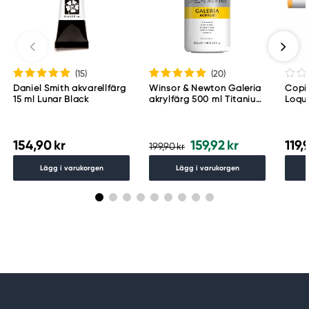
(15
)
(20
)
Daniel Smith akvarellfärg
Winsor & Newton Galeria
Copic
15 ml Lunar Black
akrylfärg 500 ml Titanium
Loqu
White 644
154,90 kr
159,92 kr
119,
199,90 kr
Lägg i varukorgen
Lägg i varukorgen