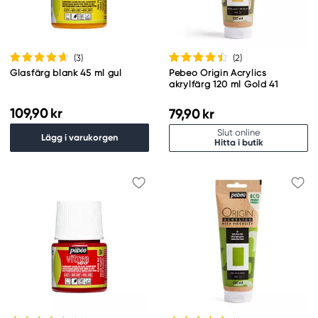
(3
)
(2
)
Glasfärg blank 45 ml gul
Pebeo Origin Acrylics
akrylfärg 120 ml Gold 41
109,90 kr
79,90 kr
Slut online
Lägg i varukorgen
Hitta i butik