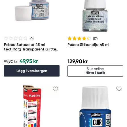
(0
)
(17
)
Pebeo Setacolor 45 ml
Pebeo Silikonolja 45 ml
textilfärg Transparent Glitter
Multicolored
49,95 kr
129,90 kr
99,90 kr
Slut online
Lägg i varukorgen
Hitta i butik