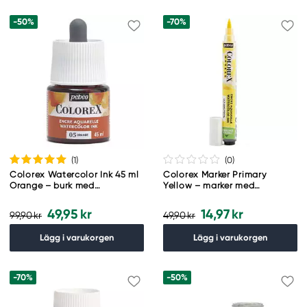
-50%
-70%
(1
)
(0
)
Colorex Watercolor Ink 45 ml
Colorex Marker Primary
Orange – burk med
Yellow – marker med
akvarellbläck och pipett
akvarellbläck och
penselspets
49,95 kr
14,97 kr
99,90 kr
49,90 kr
Lägg i varukorgen
Lägg i varukorgen
-70%
-50%