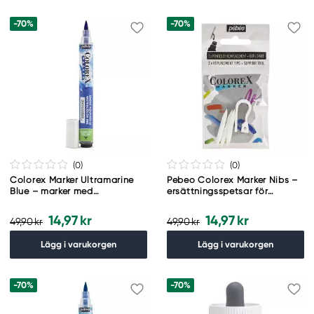
-70%
-70%
(0
)
(0
)
Colorex Marker Ultramarine
Pebeo Colorex Marker Nibs –
Blue – marker med
ersättningsspetsar för
akvarellbläck och
markers, 3-pack
penselspets
penselspetsar
14,97 kr
14,97 kr
49,90 kr
49,90 kr
Lägg i varukorgen
Lägg i varukorgen
-70%
-70%