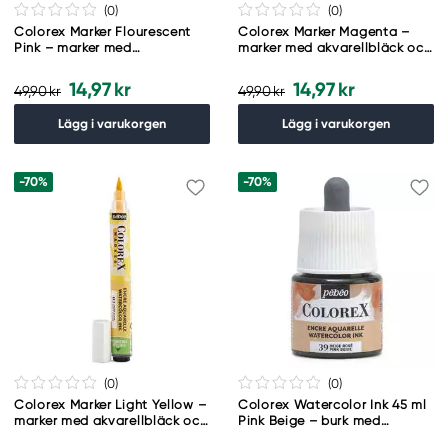
(0
)
(0
)
Colorex Marker Flourescent
Colorex Marker Magenta –
Pink – marker med
marker med akvarellbläck och
akvarellbläck och
penselspets
penselspets
14,97 kr
14,97 kr
49,90 kr
49,90 kr
Lägg i varukorgen
Lägg i varukorgen
-70%
-70%
(0
)
(0
)
Colorex Marker Light Yellow –
Colorex Watercolor Ink 45 ml
marker med akvarellbläck och
Pink Beige – burk med
penselspets
akvarellbläck och pipett