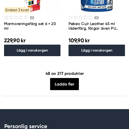
Endast 3 kvar!
(0
)
(0
)
Marmoreringsfärg set 6 × 20
Pebeo Cuir Leather 45 ml
ml
läderfärg, färgar även PU
läder – Ultramarin blå, matt
satin-finish
229,90 kr
109,90 kr
Lägg i varukorgen
Lägg i varukorgen
48
av 217 produkter
Ladda fler
Personlig service