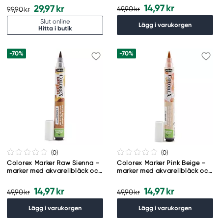
14,97 kr
29,97 kr
49,90 kr
99,90 kr
Slut online
Lägg i varukorgen
Hitta i butik
-70%
-70%
(0
)
(0
)
Colorex Marker Raw Sienna –
Colorex Marker Pink Beige –
marker med akvarellbläck och
marker med akvarellbläck och
penselspets
penselspets
14,97 kr
14,97 kr
49,90 kr
49,90 kr
Lägg i varukorgen
Lägg i varukorgen