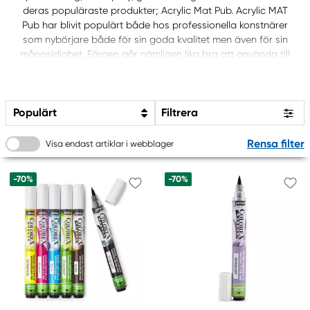
deras populäraste produkter; Acrylic Mat Pub. Acrylic MAT
Pub har blivit populärt både hos professionella konstnärer
som nybörjare både för sin goda kvalitet men även för sin
mångsidighet. Färgen går nämligen lika bra att använda till
inredningsdetaljer som för konstnärsbruk. Handla Acrylic
MAT Pub och andra konstnärsprodukter från Pébéo här.
Populärt
Filtrera
Rensa filter
Visa endast artiklar i webblager
-70%
-70%