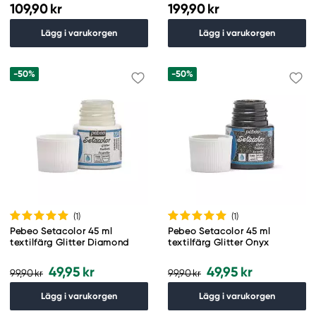
finish
109,90 kr
199,90 kr
Lägg i varukorgen
Lägg i varukorgen
-50%
-50%
(1
)
(1
)
Pebeo Setacolor 45 ml
Pebeo Setacolor 45 ml
textilfärg Glitter Diamond
textilfärg Glitter Onyx
49,95 kr
49,95 kr
99,90 kr
99,90 kr
Lägg i varukorgen
Lägg i varukorgen