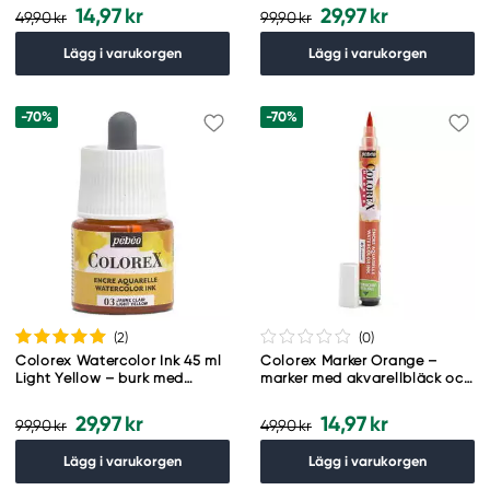
14,97 kr
29,97 kr
49,90 kr
99,90 kr
Lägg i varukorgen
Lägg i varukorgen
-70%
-70%
(2
)
(0
)
Colorex Watercolor Ink 45 ml
Colorex Marker Orange –
Light Yellow – burk med
marker med akvarellbläck och
akvarellbläck och pipett
penselspets
29,97 kr
14,97 kr
99,90 kr
49,90 kr
Lägg i varukorgen
Lägg i varukorgen