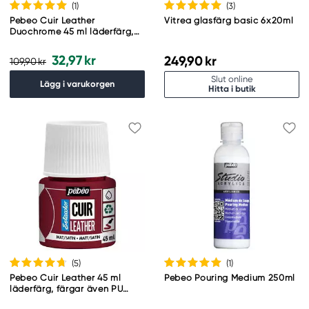
(1
)
(3
)
Pebeo Cuir Leather
Vitrea glasfärg basic 6x20ml
Duochrome 45 ml läderfärg,
färgar även PU läder – rosa &
blå
32,97 kr
249,90 kr
109,90 kr
Slut online
Lägg i varukorgen
Hitta i butik
(5
)
(1
)
Pebeo Cuir Leather 45 ml
Pebeo Pouring Medium 250ml
läderfärg, färgar även PU
läder – Mörkröd, matt satin-