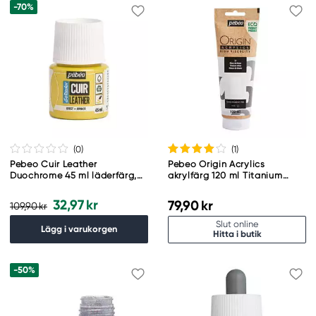
-70%
(0
)
(1
)
Pebeo Cuir Leather
Pebeo Origin Acrylics
Duochrome 45 ml läderfärg,
akrylfärg 120 ml Titanium
färgar även PU läder – gul &
white 37
lila
32,97 kr
79,90 kr
109,90 kr
Slut online
Lägg i varukorgen
Hitta i butik
-50%