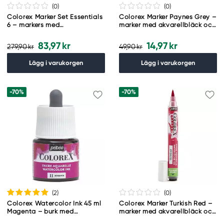
(0
)
(0
)
Colorex Marker Set Essentials
Colorex Marker Paynes Grey –
6 – markers med
marker med akvarellbläck och
akvarellbläck och
penselspets
penselspets
83,97 kr
14,97 kr
279,90 kr
49,90 kr
Lägg i varukorgen
Lägg i varukorgen
-70%
-70%
(2
)
(0
)
Colorex Watercolor Ink 45 ml
Colorex Marker Turkish Red –
Magenta – burk med
marker med akvarellbläck och
akvarellbläck och pipett
penselspets