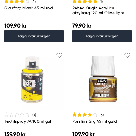
(2
)
(1
)
Glasfärg blank 45 ml röd
Pebeo Origin Acrylics
akrylfärg 120 ml Olive light
green 26
109,90 kr
79,90 kr
Lägg i varukorgen
Lägg i varukorgen
(0
)
(3
)
Textilspray 7A 100ml gul
Porslinsfärg 45 ml guld
109,90 kr
159,90 kr