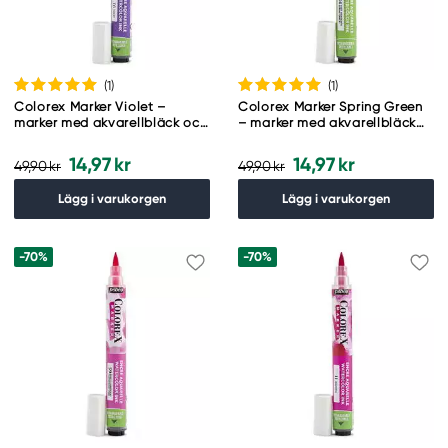
(1
)
(1
)
Colorex Marker Violet –
Colorex Marker Spring Green
marker med akvarellbläck och
– marker med akvarellbläck
penselspets
och penselspets
14,97 kr
14,97 kr
49,90 kr
49,90 kr
Lägg i varukorgen
Lägg i varukorgen
-70%
-70%