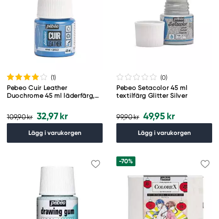
(1
)
(0
)
Pebeo Cuir Leather
Pebeo Setacolor 45 ml
Duochrome 45 ml läderfärg,
textilfärg Glitter Silver
färgar även PU läder – blå &
grön
32,97 kr
49,95 kr
109,90 kr
99,90 kr
Lägg i varukorgen
Lägg i varukorgen
-70%