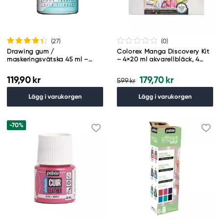
(27
)
(0
)
Drawing gum /
Colorex Manga Discovery Kit
maskeringsvätska 45 ml –
– 4×20 ml akvarellbläck, 4
tillverkad av syntetisk latex
markers + tillbehör
119,90 kr
179,70 kr
599 kr
Lägg i varukorgen
Lägg i varukorgen
-70%