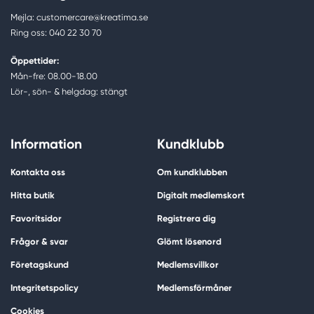
Mejla: customercare@kreatima.se
Ring oss: 040 22 30 70
Öppettider:
Mån-fre: 08.00-18.00
Lör-, sön- & helgdag: stängt
Information
Kundklubb
Kontakta oss
Om kundklubben
Hitta butik
Digitalt medlemskort
Favoritsidor
Registrera dig
Frågor & svar
Glömt lösenord
Företagskund
Medlemsvillkor
Integritetspolicy
Medlemsförmåner
Cookies