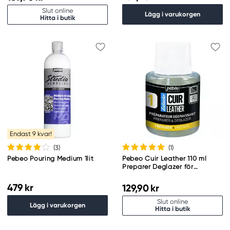
Slut online
Lägg i varukorgen
Hitta i butik
Endast 9 kvar!
(3
)
(1
)
Pebeo Pouring Medium 1lit
Pebeo Cuir Leather 110 ml
Preparer Deglazer för
läderfärg
479 kr
129,90 kr
Slut online
Lägg i varukorgen
Hitta i butik