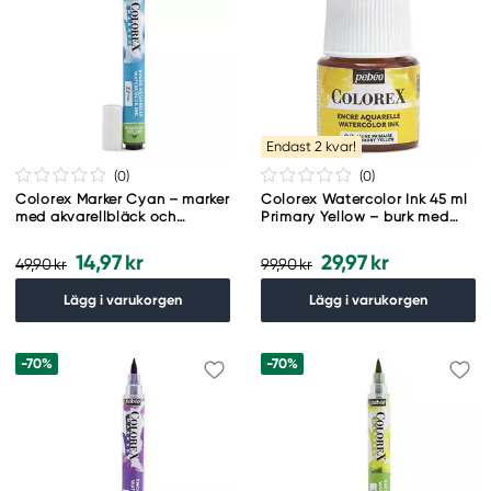
Endast 2 kvar!
(0
)
(0
)
Colorex Marker Cyan – marker
Colorex Watercolor Ink 45 ml
med akvarellbläck och
Primary Yellow – burk med
penselspets
akvarellbläck och pipett
14,97 kr
29,97 kr
49,90 kr
99,90 kr
Lägg i varukorgen
Lägg i varukorgen
-70%
-70%