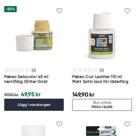
-50%
(0
)
(0
)
Pebeo Setacolor 45 ml
Pebeo Cuir Leather 110 ml
textilfärg Glitter Gold
Matt Satin lack för läderfärg
49,95 kr
149,90 kr
99,90 kr
Slut online
Lägg i varukorgen
Hitta i butik