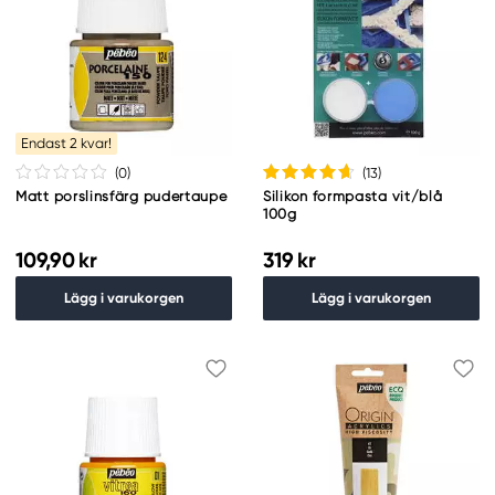
Endast 2 kvar!
(0
)
(13
)
Matt porslinsfärg pudertaupe
Silikon formpasta vit/blå
100g
109,90 kr
319 kr
Lägg i varukorgen
Lägg i varukorgen