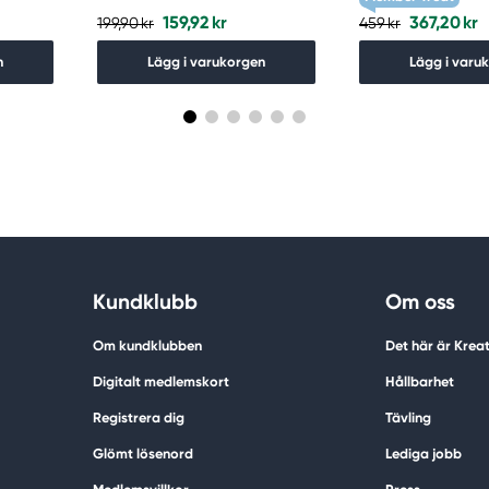
159,92 kr
367,20 kr
199,90 kr
459 kr
n
Lägg i varukorgen
Lägg i varu
Kundklubb
Om oss
Om kundklubben
Det här är Krea
Digitalt medlemskort
Hållbarhet
Registrera dig
Tävling
Glömt lösenord
Lediga jobb