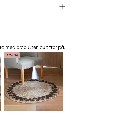
ktmärkning
göra med produkten du tittar på.
DIY-idé