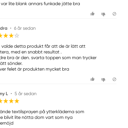
 var lite blank annars funkade jätte bra
dra
•
6 år sedan
 valde detta produkt får att de är lätt att
tera, med en snabbt resultat .
dre bra är den. svarta toppen som man trycker
 lätt sönder.
ver felet är produkten mycket bra
ny L
•
5 år sedan
ände textilsprayen på ytterkläderna som
e blivit lite nötta dom vart som nya
ernöjd