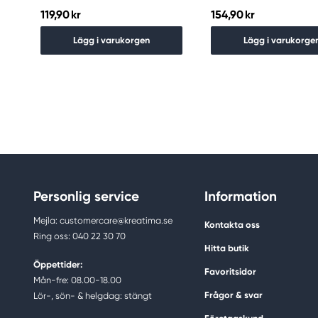
119,90 kr
154,90 kr
Lägg i varukorgen
Lägg i varukorge
Personlig service
Information
Mejla: customercare@kreatima.se
Kontakta oss
Ring oss: 040 22 30 70
Hitta butik
Öppettider:
Favoritsidor
Mån-fre: 08.00-18.00
Frågor & svar
Lör-, sön- & helgdag: stängt