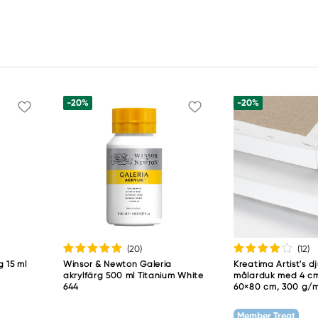
-20%
-20%
(20
)
(12
)
g 15 ml
Winsor & Newton Galeria
Kreatima Artist's d
akrylfärg 500 ml Titanium White
målarduk med 4 cm
644
60×80 cm, 300 g/
Member Treat