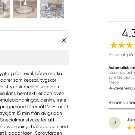
4.
Baserat på 
Automatisk sa
utseende och ä
Tygfärg för textil, både mörka
som lite blank
ssoarer som kepsar, tygskor
nöjda.
n strykduk mellan skon och
AI-genererad 
sulan), hemtextilier och även
bomullsblandningar, denim, linne
Recensioner 
mpregnerade föremål INTE tar åt
trykjärn (5 min från avigsidan
Ja
 Specialmunstycke för att
J
er användning, håll upp och ned
ket kladdar igen. Sprayfärgen