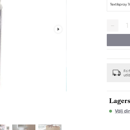
Textilspray 
1
Fri 
utl
Lagers
Välj di