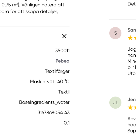
Det
 ca 0,75 m²). Vänligen notera att
bara för att skapa detaljer,
San
S
Jag
350011
han
Pebeo
Min
blir
Textilfärger
Utö
Maskintvätt 40 °C
Textil
Jen
BaseIngredients_water
JL
3167868054143
Anv
0.1
had
Sup