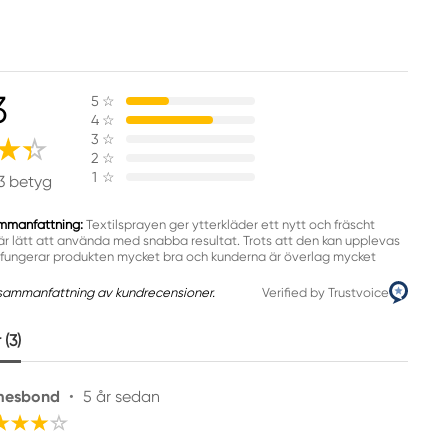
3
5
☆
4
☆
3
☆
2
☆
1
☆
3 betyg
mmanfattning:
Textilsprayen ger ytterkläder ett nytt och fräscht
r lätt att använda med snabba resultat. Trots att den kan upplevas
, fungerar produkten mycket bra och kunderna är överlag mycket
sammanfattning av kundrecensioner.
Verified by Trustvoice
(3)
mesbond
•
5 år sedan