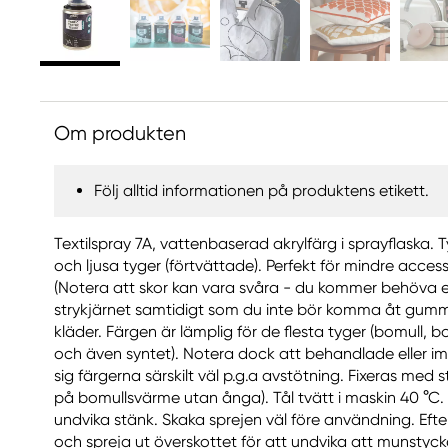
Om produkten
Följ alltid informationen på produktens etikett.
Textilspray 7A, vattenbaserad akrylfärg i sprayflaska. 
och ljusa tyger (förtvättade). Perfekt för mindre acce
(Notera att skor kan vara svåra - du kommer behöva e
strykjärnet samtidigt som du inte bör komma åt gummi
kläder. Färgen är lämplig för de flesta tyger (bomull, 
och även syntet). Notera dock att behandlade eller i
sig färgerna särskilt väl p.g.a avstötning. Fixeras med s
på bomullsvärme utan ånga). Tål tvätt i maskin 40 °C.
undvika stänk. Skaka sprejen väl före användning. Eft
och spreja ut överskottet för att undvika att munstyc