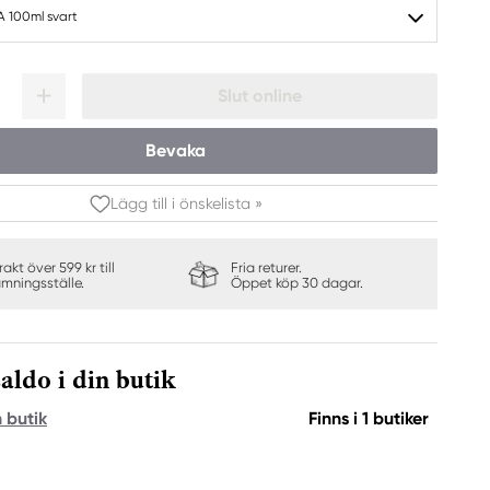
7A 100ml svart
Slut online
Bevaka
Lägg till i önskelista »
frakt över 599 kr till
Fria returer.
ämningsställe.
Öppet köp 30 dagar.
aldo i din butik
n butik
Finns i 1 butiker