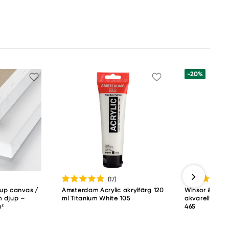
-20%
(17
)
jup canvas /
Amsterdam Acrylic akrylfärg 120
Winsor & Newt
 djup –
ml Titanium White 105
akvarellfärg 
m²
465