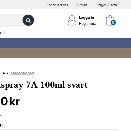
Kontakta oss
Butiker
Frågor & svar
Logga in
Registrera
ort
4.3
(3
recensioner
)
lspray 7A 100ml svart
90 kr
e
t: