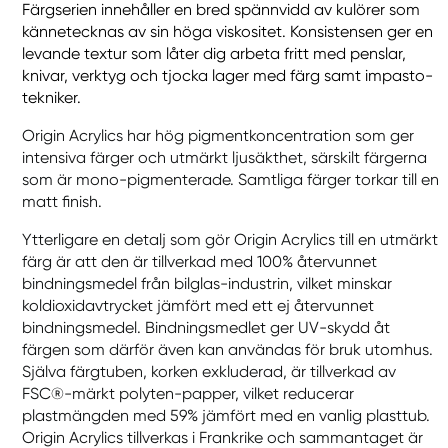
Färgserien innehåller en bred spännvidd av kulörer som
kännetecknas av sin höga viskositet. Konsistensen ger en
levande textur som låter dig arbeta fritt med penslar,
knivar, verktyg och tjocka lager med färg samt impasto-
tekniker.
Origin Acrylics har hög pigmentkoncentration som ger
intensiva färger och utmärkt ljusäkthet, särskilt färgerna
som är mono-pigmenterade. Samtliga färger torkar till en
matt finish.
Ytterligare en detalj som gör Origin Acrylics till en utmärkt
färg är att den är tillverkad med 100% återvunnet
bindningsmedel från bilglas-industrin, vilket minskar
koldioxidavtrycket jämfört med ett ej återvunnet
bindningsmedel. Bindningsmedlet ger UV-skydd åt
färgen som därför även kan användas för bruk utomhus.
Själva färgtuben, korken exkluderad, är tillverkad av
FSC®-märkt polyten-papper, vilket reducerar
plastmängden med 59% jämfört med en vanlig plasttub.
Origin Acrylics tillverkas i Frankrike och sammantaget är