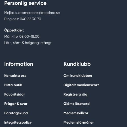
Personlig service
Mejla: customercare@kreatima.se
Ring oss: 040 22 30 70
Öppettider:
Mån-fre: 08.00-18.00
Lör-, sön- & helgdag: stängt
Information
Kundklubb
Kontakta oss
Om kundklubben
Hitta butik
Digitalt medlemskort
Favoritsidor
Registrera dig
Frågor & svar
Glömt lösenord
Företagskund
Medlemsvillkor
Integritetspolicy
Medlemsförmåner