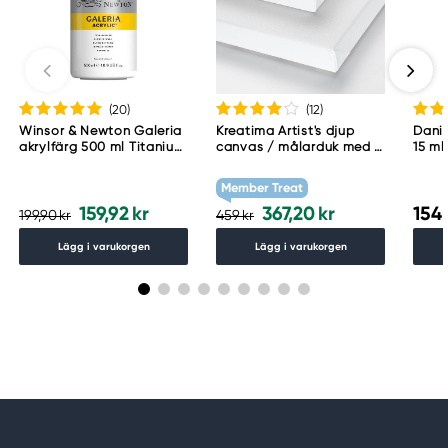
(20
)
(12
)
Winsor & Newton Galeria
Kreatima Artist's djup
Danie
akrylfärg 500 ml Titanium
canvas / målarduk med 4
15 ml
White 644
cm djup – 60×80 cm, 300
g/m²
Member Treat
159,92 kr
367,20 kr
154,
199,90 kr
459 kr
Lägg i varukorgen
Lägg i varukorgen