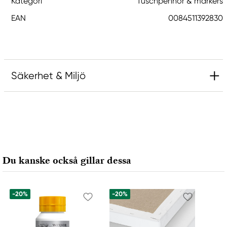
Kategori
Tuschpennor & markers
EAN
0084511392830
Säkerhet & Miljö
Ansvarig EU
Sakura
Royal Talens Netherlands
Sophialaan 46
Du kanske också gillar dessa
7311 PD Apeldoorn, Netherlands
info@royaltalens.com
+31 (0)55 527 4700
-20%
-20%