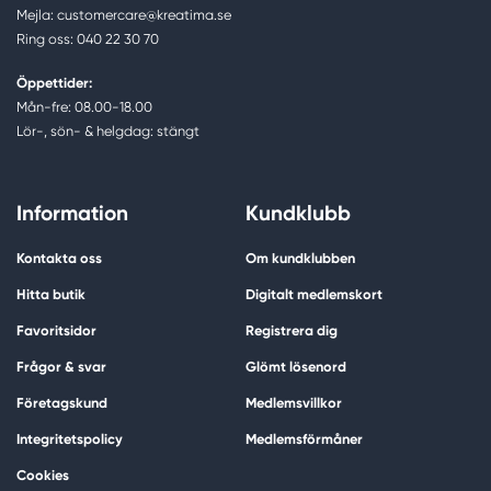
Mejla: customercare@kreatima.se
Ring oss: 040 22 30 70
Öppettider:
Mån-fre: 08.00-18.00
Lör-, sön- & helgdag: stängt
Information
Kundklubb
Kontakta oss
Om kundklubben
Hitta butik
Digitalt medlemskort
Favoritsidor
Registrera dig
Frågor & svar
Glömt lösenord
Företagskund
Medlemsvillkor
Integritetspolicy
Medlemsförmåner
Cookies