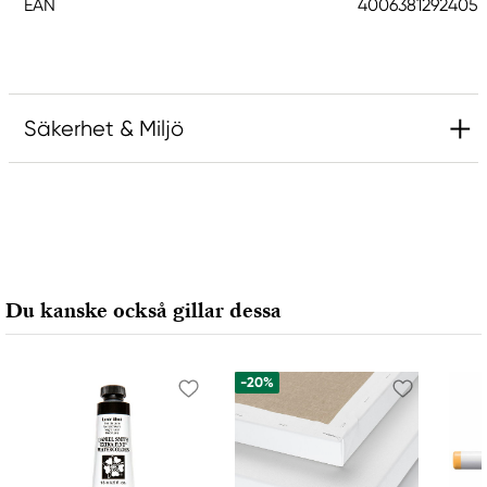
EAN
4006381292405
Säkerhet & Miljö
Ansvarig EU
Stabilo
STABILO International GmbH
Schwanweg 1
Du kanske också gillar dessa
90562 Heroldsberg, Germany
info@stabilo.com
+49 911 567-0
-20%