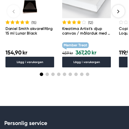
(15
)
(12
)
Daniel Smith akvarellfärg
Kreatima Artist's djup
Copic
15 ml Lunar Black
canvas / målarduk med 4
Loqu
cm djup – 60×80 cm, 300
g/m²
Member Treat
154,90 kr
367,20 kr
119,
459 kr
Lägg i varukorgen
Lägg i varukorgen
Personlig service