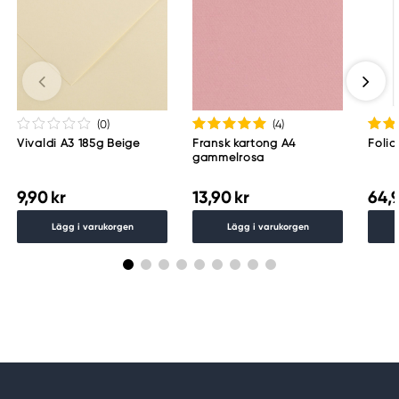
(0
)
(4
)
Vivaldi A3 185g Beige
Fransk kartong A4
Folia
gammelrosa
9,90 kr
13,90 kr
64,9
Lägg i varukorgen
Lägg i varukorgen