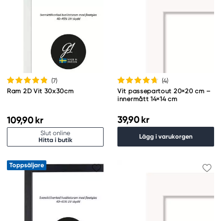
(7
)
(4
)
Ram 2D Vit 30x30cm
Vit passepartout 20×20 cm –
innermått 14×14 cm
39,90 kr
109,90 kr
Slut online
Lägg i varukorgen
Hitta i butik
Toppsäljare