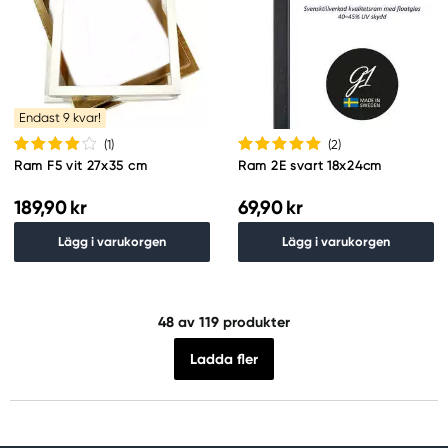
Endast 9 kvar!
(1
)
(2
)
Ram F5 vit 27x35 cm
Ram 2E svart 18x24cm
189,90 kr
69,90 kr
Lägg i varukorgen
Lägg i varukorgen
48
av 119 produkter
Ladda fler