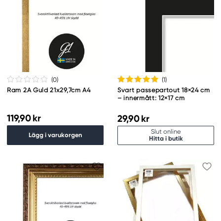
(0
)
(1
)
Ram 2A Guld 21x29,7cm A4
Svart passepartout 18×24 cm
– innermått: 12×17 cm
119,90 kr
29,90 kr
Slut online
Lägg i varukorgen
Hitta i butik