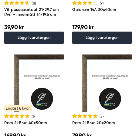
(11
)
(9
)
Vit passepartout 21×29,7 cm
Guldram 14A 30x40cm
(A4) – innermått 14×19,5 cm
39,90 kr
179,90 kr
Lägg i varukorgen
Lägg i varukorgen
Endast 8 kvar!
(1
)
(3
)
Ram 2i Brun 40x50cm
Ram 2i Brun 20x20cm
169,90 kr
79,90 kr