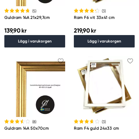
(5
)
(3
)
Guldram 14A 21x29,7cm
Ram F6 vit 33x41 cm
139,90 kr
219,90 kr
Lägg i varukorgen
Lägg i varukorgen
(8
)
(3
)
Guldram 14A 50x70cm
Ram F4 guld 24x33 cm