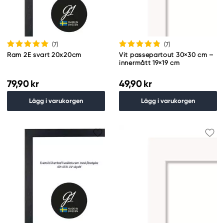
(7
)
(7
)
Ram 2E svart 20x20cm
Vit passepartout 30×30 cm –
innermått 19×19 cm
79,90 kr
49,90 kr
Lägg i varukorgen
Lägg i varukorgen