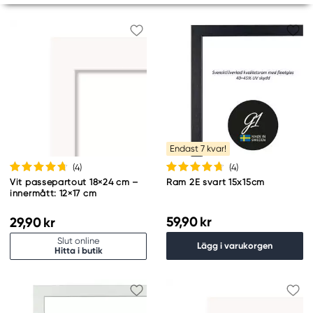
Endast 7 kvar!
(4
)
(4
)
Vit passepartout 18×24 cm –
Ram 2E svart 15x15cm
innermått: 12×17 cm
59,90 kr
29,90 kr
Slut online
Lägg i varukorgen
Hitta i butik