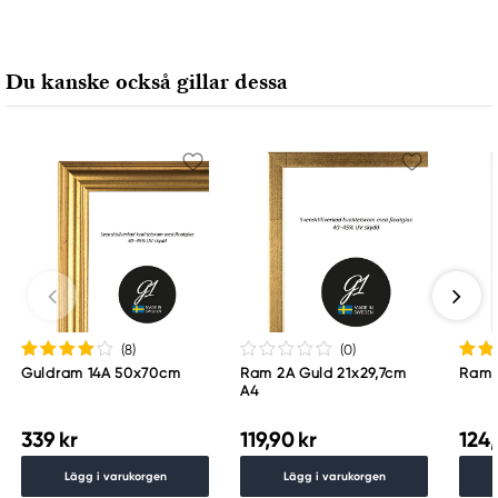
Du kanske också gillar dessa
(8
)
(0
)
Guldram 14A 50x70cm
Ram 2A Guld 21x29,7cm
Ram 
A4
339 kr
119,90 kr
124,
Lägg i varukorgen
Lägg i varukorgen