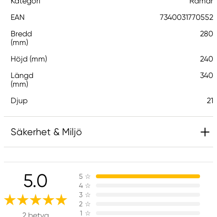
Kategori
Ramar
EAN
7340031770552
Bredd
280
(mm)
Höjd (mm)
240
Längd
340
(mm)
Djup
21
Säkerhet & Miljö
Ansvarig EU
5.0
5
☆
G1 Galleriet
4
☆
Galleri1 AB
3
☆
Ringvägen 40
2
☆
1
☆
614 31 Söderköping, Sweden
2 betyg