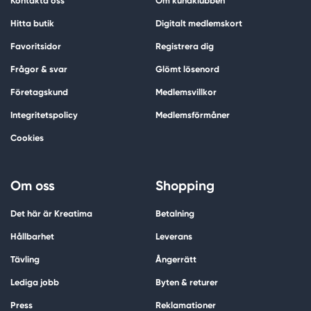
Kontakta oss
Om kundklubben
Hitta butik
Digitalt medlemskort
Favoritsidor
Registrera dig
Frågor & svar
Glömt lösenord
Företagskund
Medlemsvillkor
Integritetspolicy
Medlemsförmåner
Cookies
Om oss
Shopping
Det här är Kreatima
Betalning
Hållbarhet
Leverans
Tävling
Ångerrätt
Lediga jobb
Byten & returer
Press
Reklamationer