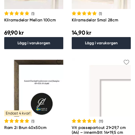
(1
)
(1
)
Kilramsdelar Mellan 100cm
Kilramsdelar Smal 28cm
69,90 kr
14,90 kr
Lägg i varukorgen
Lägg i varukorgen
Endast 4 kvar!
(1
)
(11
)
Ram 2i Brun 40x50cm
Vit passepartout 21×29,7 cm
(A4) – innermått 14×19,5 cm