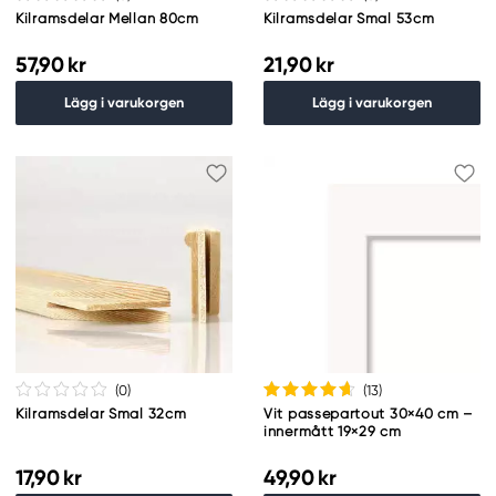
Kilramsdelar Mellan 80cm
Kilramsdelar Smal 53cm
57,90 kr
21,90 kr
Lägg i varukorgen
Lägg i varukorgen
(0
)
(13
)
Kilramsdelar Smal 32cm
Vit passepartout 30×40 cm –
innermått 19×29 cm
17,90 kr
49,90 kr