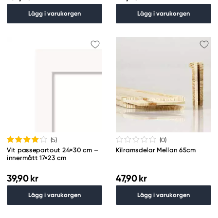
Lägg i varukorgen
Lägg i varukorgen
(5
)
(0
)
Vit passepartout 24×30 cm –
Kilramsdelar Mellan 65cm
innermått 17×23 cm
39,90 kr
47,90 kr
Lägg i varukorgen
Lägg i varukorgen