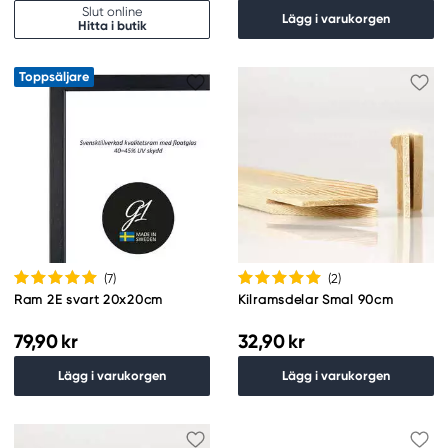
Slut online
Lägg i varukorgen
Hitta i butik
Toppsäljare
(7
)
(2
)
Ram 2E svart 20x20cm
Kilramsdelar Smal 90cm
79,90 kr
32,90 kr
Lägg i varukorgen
Lägg i varukorgen