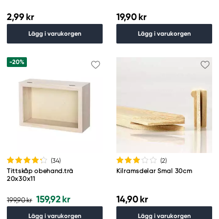
2,99 kr
19,90 kr
Lägg i varukorgen
Lägg i varukorgen
-20%
(34
)
(2
)
Tittskåp obehand.trä
Kilramsdelar Smal 30cm
20x30x11
159,92 kr
14,90 kr
199,90 kr
Lägg i varukorgen
Lägg i varukorgen