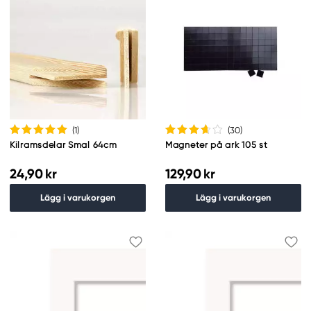
(1
)
(30
)
Kilramsdelar Smal 64cm
Magneter på ark 105 st
24,90 kr
129,90 kr
Lägg i varukorgen
Lägg i varukorgen