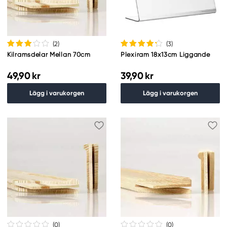
(2
)
(3
)
Kilramsdelar Mellan 70cm
Plexiram 18x13cm Liggande
49,90 kr
39,90 kr
Lägg i varukorgen
Lägg i varukorgen
(0
)
(0
)