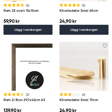
(4
)
(5
)
Ram 2E svart 15x15cm
Kilramsdelar Smal 65cm
59,90 kr
24,90 kr
Lägg i varukorgen
Lägg i varukorgen
(2
)
(4
)
Ram 2i Brun 29,7x42cm A3
Kilramsdelar Smal 70cm
139,90 kr
24,90 kr