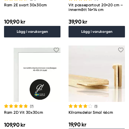
Ram 2E svart 30x30cm
Vit passepartout 20×20 cm –
innermått 14×14 cm
109,90 kr
39,90 kr
Lägg i varukorgen
Lägg i varukorgen
(7
)
(1
)
Ram 2D Vit 30x30cm
Kilramsdelar Smal 46cm
19,90 kr
109,90 kr