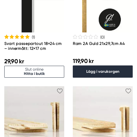
(1
)
(0
)
Svart passepartout 18×24 cm
Ram 2A Guld 21x29,7cm A4
– innermått: 12×17 cm
119,90 kr
29,90 kr
Slut online
Lägg i varukorgen
Hitta i butik