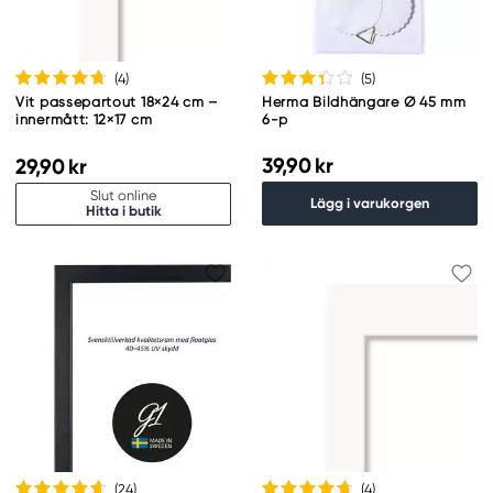
(4
)
(5
)
Vit passepartout 18×24 cm –
Herma Bildhängare Ø 45 mm
innermått: 12×17 cm
6-p
39,90 kr
29,90 kr
Slut online
Lägg i varukorgen
Hitta i butik
(24
)
(4
)