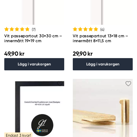
(7
)
(4
)
Vit passepartout 30×30 cm –
Vit passepartout 13×18 cm –
innermått 19×19 cm
innermått 8×11,5 cm
49,90 kr
29,90 kr
Lägg i varukorgen
Lägg i varukorgen
Endast 3 kvar!