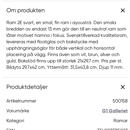
Om produkten
Ram 2E svart, en smal, fin ram i ayousträ. Den smala
bredden av endast 13 mm gör den till en neutral ram som
låter motivet hamna i fokus. Svensktillverkad kvalitetsram,
levereras med floatglas och bakstycke med
upphängningsöglor för både vertikal och horisontal
placering på vägg. Finns även som vit, brun, silver och
guld. Bakstöd finns upp till storlek 21x29,7 cm. Pris per st.
Bildyta 29,7x42 cm. Yttermått: 31,5x43,8 cm. Djup 11 mm.
Produktdetaljer
Artikelnummer
500158
Varumärke
G1 Galleriet
Kategori
Ramar