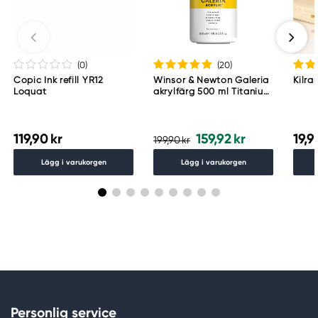
(0
)
(20
)
Copic Ink refill YR12
Winsor & Newton Galeria
Kilr
Loquat
akrylfärg 500 ml Titanium
White 644
119,90 kr
159,92 kr
19,9
199,90 kr
Lägg i varukorgen
Lägg i varukorgen
Personlig service