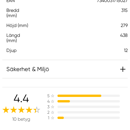
EAN
7340031715027
Bredd
315
(mm)
Höjd (mm)
279
Längd
438
(mm)
Djup
12
Säkerhet & Miljö
Ansvarig EU
4.4
5
☆
G1 Galleriet
4
☆
Galleri1 AB
3
☆
Ringvägen 40
2
☆
1
☆
614 31 Söderköping, Sweden
10 betyg
galleri1@galleri1.se