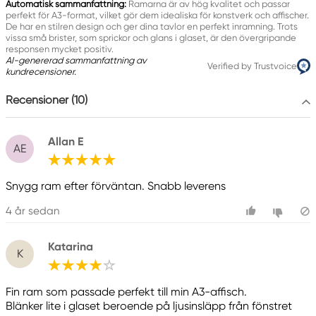
0121-344 20
Automatisk sammanfattning:
Ramarna är av hög kvalitet och passar
perfekt för A3-format, vilket gör dem idealiska för konstverk och affischer.
De har en stilren design och ger dina tavlor en perfekt inramning. Trots
vissa små brister, som sprickor och glans i glaset, är den övergripande
responsen mycket positiv.
AI-genererad sammanfattning av
Verified by Trustvoice
kundrecensioner.
Recensioner (10)
Allan E
AE
Snygg ram efter förväntan. Snabb leverens
4 år sedan
Katarina
K
Fin ram som passade perfekt till min A3-affisch.
Blänker lite i glaset beroende på ljusinsläpp från fönstret