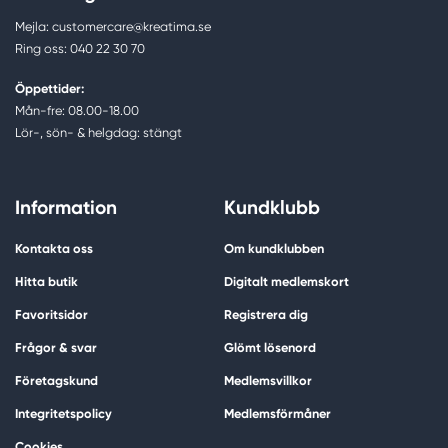
Mejla: customercare@kreatima.se
Ring oss: 040 22 30 70
Öppettider:
Mån-fre: 08.00-18.00
Lör-, sön- & helgdag: stängt
Information
Kundklubb
Kontakta oss
Om kundklubben
Hitta butik
Digitalt medlemskort
Favoritsidor
Registrera dig
Frågor & svar
Glömt lösenord
Företagskund
Medlemsvillkor
Integritetspolicy
Medlemsförmåner
Cookies