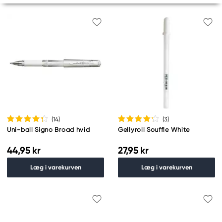
(14
)
(3
)
Uni-ball Signo Broad hvid
Gellyroll Souffle White
44,95 kr
27,95 kr
Læg i varekurven
Læg i varekurven