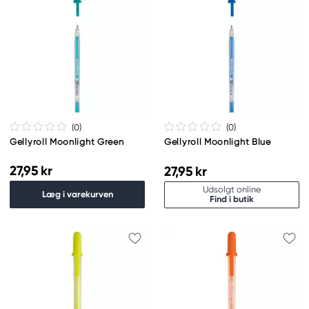
(0
)
(0
)
Gellyroll Moonlight Green
Gellyroll Moonlight Blue
27,95 kr
27,95 kr
Udsolgt online
Læg i varekurven
Find i butik