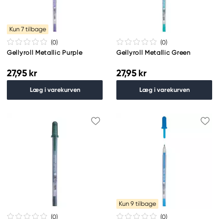
Kun 7 tilbage
(0
)
(0
)
Gellyroll Metallic Purple
Gellyroll Metallic Green
27,95 kr
27,95 kr
Læg i varekurven
Læg i varekurven
Kun 9 tilbage
(0
)
(0
)