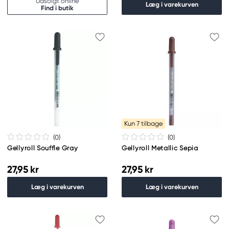
Udsolgt online
Læg i varekurven
Find i butik
Kun 7 tilbage
(0
)
(0
)
Gellyroll Souffle Gray
Gellyroll Metallic Sepia
27,95 kr
27,95 kr
Læg i varekurven
Læg i varekurven