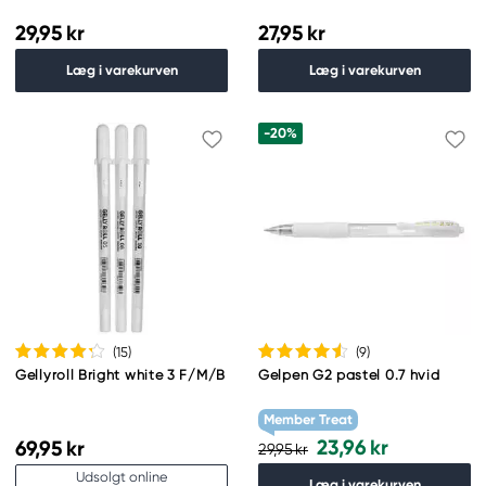
29,95 kr
27,95 kr
Læg i varekurven
Læg i varekurven
-20%
(15
)
(9
)
Gellyroll Bright white 3 F/M/B
Gelpen G2 pastel 0.7 hvid
Member Treat
23,96 kr
69,95 kr
29,95 kr
Udsolgt online
Læg i varekurven