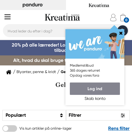
20% på alle lærreder! Log på for at benytte dig af
tilbuddet »
Alt, hvad du skal bruge til kursusstart – køb her »
Medlemstilbud
365 dages returret
Blyanter, penne & kridt
Gelpenne
Opdag vores fora
Gelpenne
Log ind
Skab konto
Populært
Filtrer
Rens filter
Vis kun artikler på online-lager