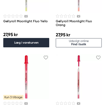
(0
)
(0
)
Gellyroll Moonlight Fluo Yello
Gellyroll Moonlight Fluo
Orang
27,95 kr
27,95 kr
Udsolgt online
Læg i varekurven
Find i butik
Kun 3 tilbage
(0
)
(0
)