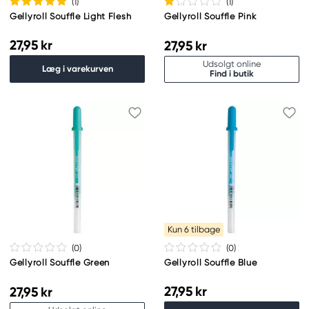
(1
)
(1
)
Gellyroll Souffle Light Flesh
Gellyroll Souffle Pink
27,95 kr
27,95 kr
Udsolgt online
Læg i varekurven
Find i butik
Kun 6 tilbage
(0
)
(0
)
Gellyroll Souffle Green
Gellyroll Souffle Blue
27,95 kr
27,95 kr