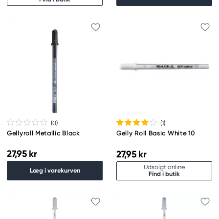
(0
)
(1
)
Gellyroll Metallic Black
Gelly Roll Basic White 10
27,95 kr
27,95 kr
Udsolgt online
Læg i varekurven
Find i butik