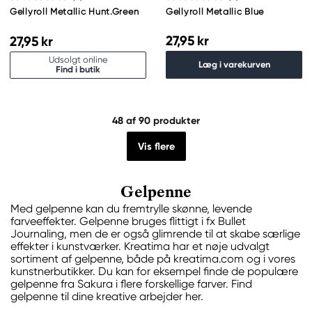
Gellyroll Metallic Hunt.Green
Gellyroll Metallic Blue
27,95 kr
27,95 kr
Udsolgt online
Læg i varekurven
Find i butik
48
af 90 produkter
Vis flere
Gelpenne
Med gelpenne kan du fremtrylle skønne, levende
farveeffekter. Gelpenne bruges flittigt i fx Bullet
Journaling, men de er også glimrende til at skabe særlige
effekter i kunstværker. Kreatima har et nøje udvalgt
sortiment af gelpenne, både på kreatima.com og i vores
kunstnerbutikker. Du kan for eksempel finde de populære
gelpenne fra Sakura i flere forskellige farver. Find
gelpenne til dine kreative arbejder her.