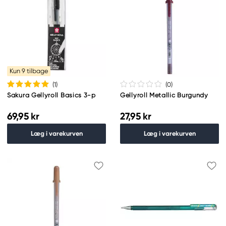
Kun 9 tilbage
(1
)
(0
)
Sakura Gellyroll Basics 3-p
Gellyroll Metallic Burgundy
69,95 kr
27,95 kr
Læg i varekurven
Læg i varekurven