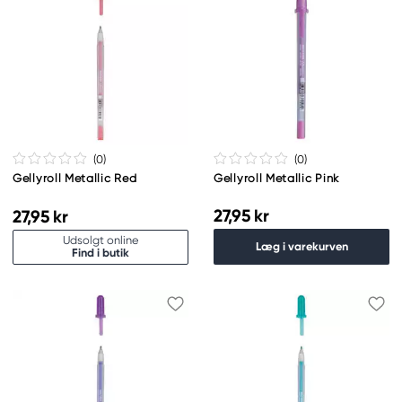
(0
)
(0
)
Gellyroll Metallic Red
Gellyroll Metallic Pink
27,95 kr
27,95 kr
Udsolgt online
Læg i varekurven
Find i butik