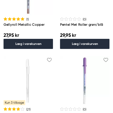
(1
)
(0
)
Gellyroll Metallic Copper
Pentel Met Roller grøn/blå
27,95 kr
29,95 kr
Læg i varekurven
Læg i varekurven
Kun 3 tilbage
(21
)
(0
)