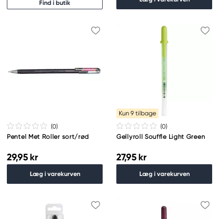
Find i butik
Kun 9 tilbage
(0
)
(0
)
Pentel Met Roller sort/rød
Gellyroll Souffle Light Green
29,95 kr
27,95 kr
Læg i varekurven
Læg i varekurven