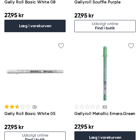
Gelly Roll Basic White 08
Gellyroll Souffle Purple
27,95 kr
27,95 kr
Udsolgt online
Læg i varekurven
Find i butik
(3
)
(0
)
Gelly Roll Basic White 05
Gellyroll Metallic Emera.Green
27,95 kr
27,95 kr
Udsolgt online
Læg i varekurven
Find i butik