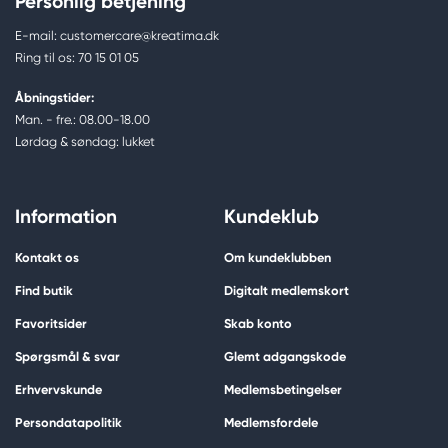
Personlig betjening
E-mail: customercare@kreatima.dk
Ring til os: 70 15 01 05
Åbningstider:
Man. - fre.: 08.00-18.00
Lørdag & søndag: lukket
Information
Kundeklub
Kontakt os
Om kundeklubben
Find butik
Digitalt medlemskort
Favoritsider
Skab konto
Spørgsmål & svar
Glemt adgangskode
Erhvervskunde
Medlemsbetingelser
Persondatapolitik
Medlemsfordele