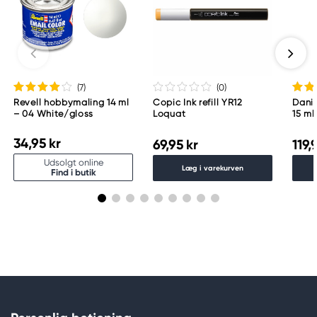
(7
)
(0
)
Revell hobbymaling 14 ml
Copic Ink refill YR12
Danie
– 04 White/gloss
Loquat
15 ml
34,95 kr
69,95 kr
119,
Udsolgt online
Læg i varekurven
Find i butik