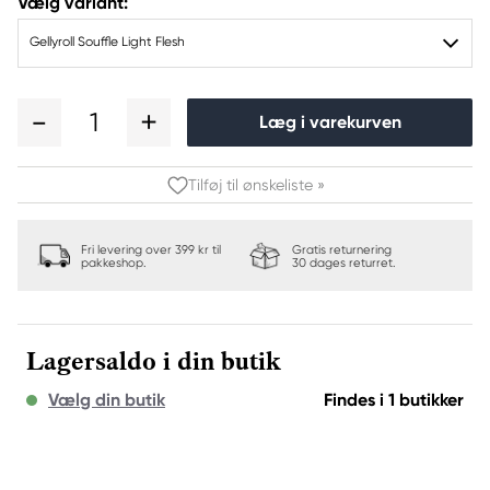
Vælg variant:
Gellyroll Souffle Light Flesh
1
Læg i varekurven
Tilføj til ønskeliste »
Fri levering over 399 kr til
Gratis returnering
pakkeshop.
30 dages returret.
Lagersaldo i din butik
Vælg din butik
Findes i 1 butikker