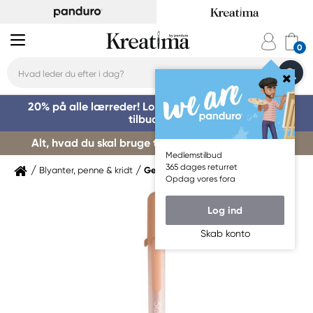
20% på alle lærreder! Log på for at benytte dig af
tilbuddet »
Alt, hvad du skal bruge til kursusstart – køb her »
Medlemstilbud
365 dages returret
Blyanter, penne & kridt
Gelpenne
Opdag vores fora
Log ind
Skab konto