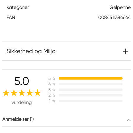
Kategorier
Gelpenne
EAN
0084511384644
Sikkerhed og Miljø
Ansvarlig EU
5.0
5
☆
Sakura
4
☆
Royal Talens Netherlands
3
☆
Sophialaan 46
2
☆
1
☆
7311 PD Apeldoorn, Netherlands
vurdering
info@royaltalens.com
+31 (0)55 527 4700
Anmeldelser (1)