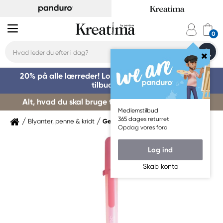
20% på alle lærreder! Log på for at benytte dig af
tilbuddet »
Alt, hvad du skal bruge til kursusstart – køb her »
Medlemstilbud
365 dages returret
Blyanter, penne & kridt
Gelpenne
Opdag vores fora
Log ind
Skab konto