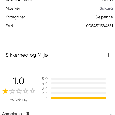
Mærker
Sakura
Kategorier
Gelpenne
EAN
0084511384651
Sikkerhed og Miljø
Ansvarlig EU
1.0
5
☆
Sakura
4
☆
Royal Talens Netherlands
3
☆
Sophialaan 46
2
☆
1
☆
7311 PD Apeldoorn, Netherlands
vurdering
info@royaltalens.com
+31 (0)55 527 4700
Anmeldelser (1)