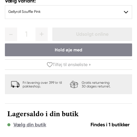
Vælg variant:
Gellyroll Souffle Pink
1
Udsolgt online
Hold øje med
Tilføj til ønskeliste »
Fri levering over 399 kr til
Gratis returnering
pakkeshop.
30 dages returret.
Lagersaldo i din butik
Vælg din butik
Findes i 1 butikker