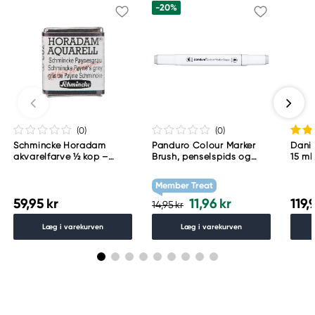
-20%
(0
)
(0
)
Schmincke Horadam
Panduro Colour Marker
Danie
akvarelfarve ½ kop –
Brush, penselspids og
15 ml
Schmincke Payne´s grey
skråskåret spids – Warm
783
grey 1 WG1
Member Treat
59,95 kr
11,96 kr
119,
14,95 kr
Læg i varekurven
Læg i varekurven