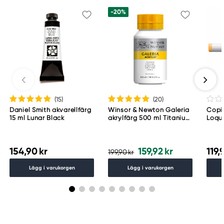
0121-344 20
-20%
(15
)
(20
)
Daniel Smith akvarellfärg
Winsor & Newton Galeria
Copic
15 ml Lunar Black
akrylfärg 500 ml Titanium
Loqu
White 644
154,90 kr
159,92 kr
119,
199,90 kr
Lägg i varukorgen
Lägg i varukorgen