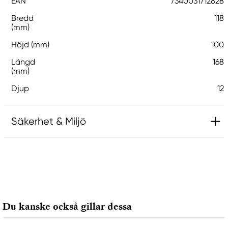
EAN
7340031712828
Bredd
118
(mm)
Höjd (mm)
100
Längd
168
(mm)
Djup
12
Säkerhet & Miljö
Ansvarig EU
G1 Galleriet
Galleri1 AB
Ringvägen 40
Du kanske också gillar dessa
614 31 Söderköping, Sweden
galleri1@galleri1.se