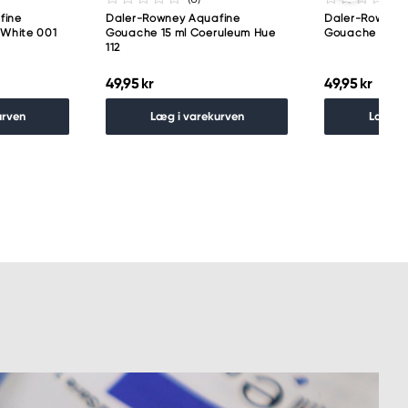
fine
Daler-Rowney Aquafine
Daler-Rowney 
 White 001
Gouache 15 ml Coeruleum Hue
Gouache 15 ml 
112
49,95 kr
49,95 kr
urven
Læg i varekurven
Læg i 