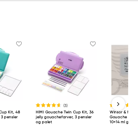
(3
)
Cup Kit, 48
HIMI Gouache Twin Cup Kit, 36
Winsor & Newt
 3 pensler
jelly gouachefarver, 3 pensler
Gouache Intro
og palet
10×14 ml goua