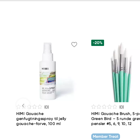
-20%
(0
)
(0
)
HIMI Gouache
HIMI Gouache Brush, 5-
genfugtningsspray til jelly
Green Bird – 5 runde gr
gouache-farve, 100 ml
pensler #5, 6, 9, 10, 12
Member Treat