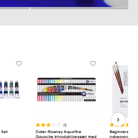
(1
)
 Set
Daler-Rowney Aquafine
Beginners Gouac
Gouache introduktionssæt med
nybegynderen,