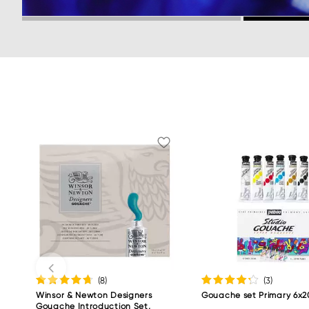
…
(8
)
(3
)
Winsor & Newton Designers
Gouache set Primary 6x2
Gouache Introduction Set,