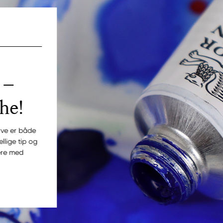
 –
he!
ve er både
llige tip og
tere med