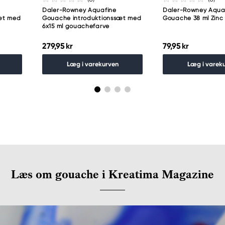
Daler-Rowney Aquafine
Daler-Rowney Aqua
æt med
Gouache introduktionssæt med
Gouache 38 ml Zinc
6x15 ml gouachefarve
279,95 kr
79,95 kr
Læg i varekurven
Læg i varek
Læs om gouache i Kreatima Magazine