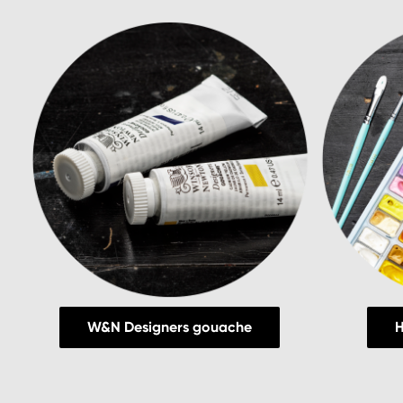
W&N Designers gouache
H