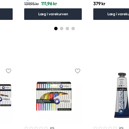
111,96 kr
379 kr
139,95 kr
Læg i varekurven
Læg i varek
(0
)
(0
)