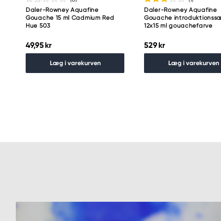
Daler-Rowney Aquafine
Daler-Rowney Aquafine
Gouache 15 ml Cadmium Red
Gouache introduktionss
Hue 503
12x15 ml gouachefarve
49,95 kr
529 kr
Læg i varekurven
Læg i varekurven