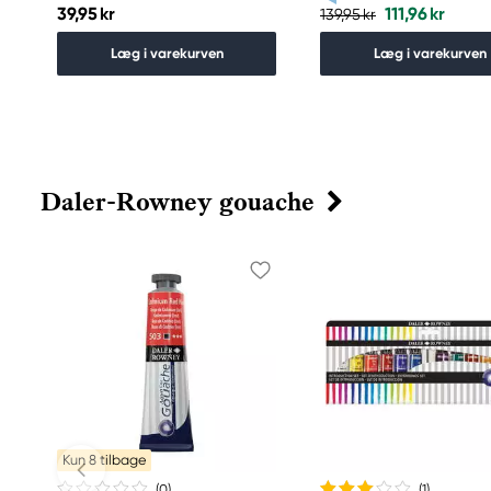
39,95 kr
111,96 kr
139,95 kr
Læg i varekurven
Læg i varekurven
Daler-Rowney gouache
Kun 8 tilbage
(0
)
(1
)