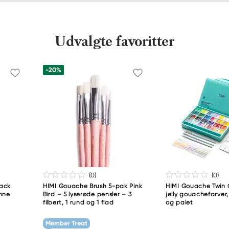
Udvalgte favoritter
-20%
(0
)
(0
)
pack
HIMI Gouache Brush 5-pak Pink
HIMI Gouache Twin 
ønne
Bird – 5 lyserøde pensler – 3
jelly gouachefarver,
filbert, 1 rund og 1 flad
og palet
Member Treat