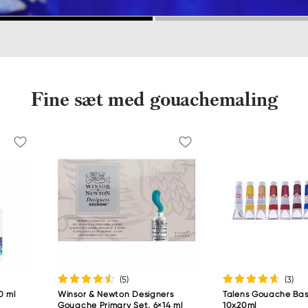
Fine sæt med gouachemaling
(5
)
(3
)
0 ml
Winsor & Newton Designers
Talens Gouache Bas
Gouache Primary Set, 6×14 ml
10x20ml