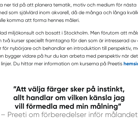
 ner tid på att planera tematik, motiv och medium för nästa 
rmed som självlärd inom akvarell, då de många och långa kväl
skulle komma att forma hennes måleri.
dad miljökonsult och bosatt i Stockholm. Men förutom att måla 
n två kurser speciellt framtagna för den som är intresserad av 
 för nybörjare och behandlar en introduktion till perspektiv, 
en bygger vidare på hur du kan arbeta med perspektiv när det
linjer. Du hittar mer information om kurserna på Preetis
hemsi
”Att välja färger sker på instinkt,
allt handlar om vilken känsla jag
vill förmedla med min målning”
– Preeti om förberedelser inför målandet