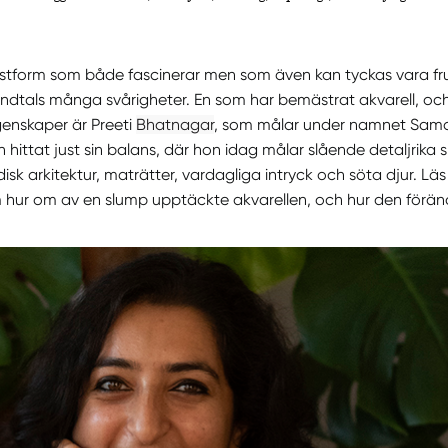
onstform som både fascinerar men som även kan tyckas vara fr
undtals många svårigheter. En som har bemästrat akvarell, oc
enskaper är Preeti
Bhatnagar
, som målar under namnet Samani
n hittat just sin balans, där hon idag målar slående detaljrika
ndisk arkitektur, maträtter, vardagliga intryck och söta djur. Lä
 hur om av en slump upptäckte akvarellen, och hur den föränd