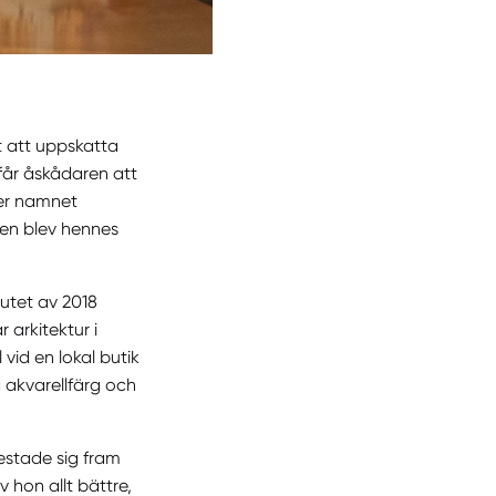
t att uppskatta
får åskådaren att
der namnet
gen blev hennes
lutet av 2018
 arkitektur i
vid en lokal butik
 akvarellfärg och
testade sig fram
 hon allt bättre,