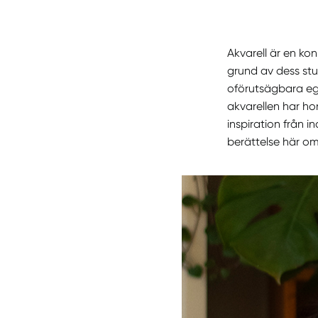
Akvarell är en k
grund av dess st
oförutsägbara eg
akvarellen har ho
inspiration från i
berättelse här om