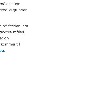
måleristund.
larna la grunden
på fritiden, har
akvarellmåleri.
medan
 kommer till
da
.