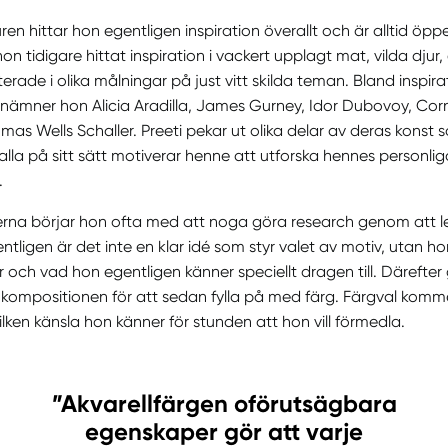
en hittar hon egentligen inspiration överallt och är alltid öppe
n tidigare hittat inspiration i vackert upplagt mat, vilda djur
terade i olika målningar på just vitt skilda teman. Bland inspira
nämner hon Alicia Aradilla, James Gurney, Idor Dubovoy, Corn
mas Wells Schaller. Preeti pekar ut olika delar av deras konst 
lla på sitt sätt motiverar henne att utforska hennes personliga
.
erna börjar hon ofta med att noga göra research genom att le
entligen är det inte en klar idé som styr valet av motiv, utan 
r och vad hon egentligen känner speciellt dragen till. Därefte
ta kompositionen för att sedan fylla på med färg. Färgval komme
vilken känsla hon känner för stunden att hon vill förmedla.
”Akvarellfärgen oförutsägbara
egenskaper gör att varje