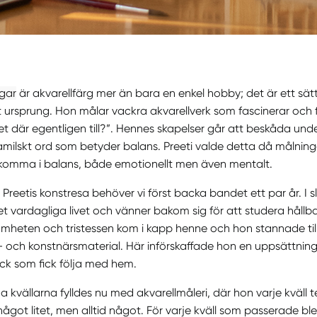
gar
är akvarellfärg mer än bara en enkel hobby; det är ett sät
ursprung. Hon målar vackra akvarellverk som fascinerar och 
et där egentligen till?”. Hennes skapelser går att beskåda un
tamilskt ord som betyder balans. Preeti valde detta då målnin
n komma i balans, både emotionellt men även mentalt.
 Preetis konstresa behöver vi först backa bandet ett par år. I s
t vardagliga livet och vänner bakom sig för att studera hållbar
amheten och tristessen kom i kapp henne och hon stannade till 
- och konstnärsmaterial. Här införskaffade hon en uppsättning
lock som fick följa med hem.
 kvällarna fylldes nu med akvarellmåleri, där hon varje kväll 
got litet, men alltid något. För varje kväll som passerade blev