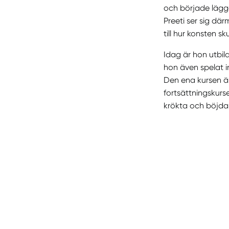
och började lägga
Preeti ser sig dä
till hur konsten 
Idag är hon utbil
hon även spelat i
Den ena kursen är
fortsättningskurs
krökta och böjda 