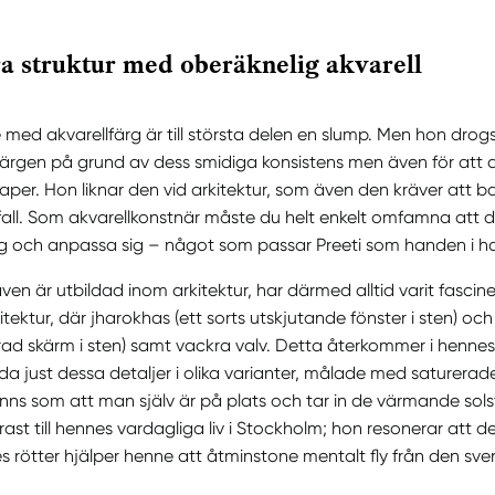
ra struktur med oberäknelig akvarell
e med akvarellfärg är till största delen en slump. Men hon drog
ärgen på grund av dess smidiga konsistens men även för att
er. Hon liknar den vid arkitektur, som även den kräver att ba
ll. Som akvarellkonstnär måste du helt enkelt omfamna att det
g och anpassa sig – något som passar Preeti som handen i h
även är utbildad inom arkitektur, har därmed alltid varit fascin
itektur, där jharokhas (ett sorts utskjutande fönster i sten) och 
ad skärm i sten) samt vackra valv. Detta återkommer i henne
a just dessa detaljer i olika varianter, målade med saturerade 
nns som att man själv är på plats och tar in de värmande sols
strast till hennes vardagliga liv i Stockholm; hon resonerar att 
es rötter hjälper henne att åtminstone mentalt fly från den sve