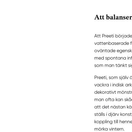
Att balanse
Att Preeti börjad
vattenbaserade f
oväntade egenskap
med spontana infa
som man tänkt si
Preeti, som själv 
vackra i indisk ark
dekorativt mönstr
man ofta kan skåd
att det nästan kä
ställs i djärv kon
koppling till henn
mörka vintern.