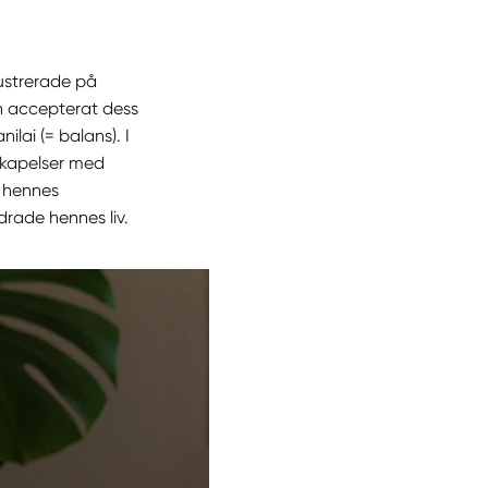
ustrerade på
h accepterat dess
lai (= balans). I
 skapelser med
s hennes
rade hennes liv.