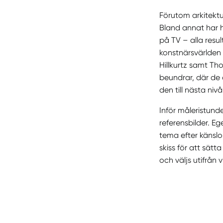
Förutom arkitektur
Bland annat har ho
på TV – alla resul
konstnärsvärlden 
Hillkurtz samt Tho
beundrar, där de a
den till nästa nivå
Inför måleristund
referensbilder. Eg
tema efter känslo
skiss för att sät
och väljs utifrån 