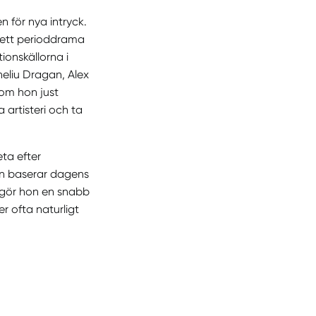
n för nya intryck.
, ett perioddrama
tionskällorna i
eliu Dragan, Alex
som hon just
 artisteri och ta
ta efter
hon baserar dagens
r gör hon en snabb
r ofta naturligt