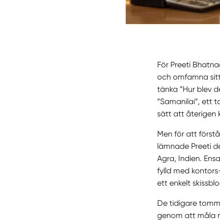
För Preeti
Bhatna
och omfamna sitt 
tänka ”Hur blev d
”Samanilai”, ett 
sätt att återige
Men för att förstå
lämnade Preeti de
Agra, Indien. Ens
fylld med kontors
ett enkelt skissb
De tidigare tomma
genom att måla nå